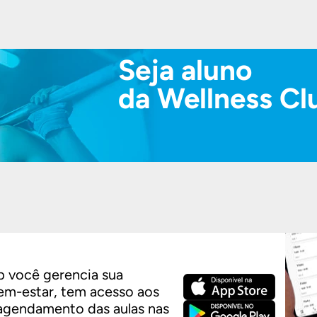
Seja aluno
da Wellness Cl
 você gerencia sua
em-estar, tem acesso aos
 agendamento das aulas nas