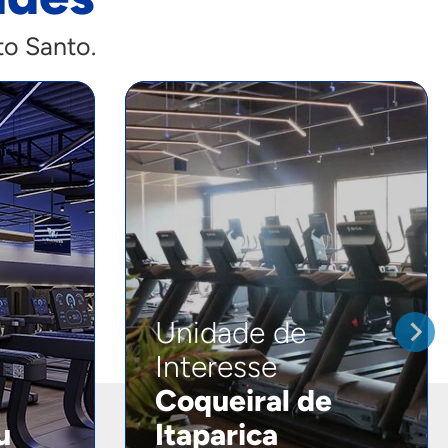
to Santo.
Unidade de
Interesse
Coqueiral de
u
Itaparica