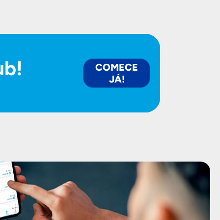
ub!
COMECE
JÁ!