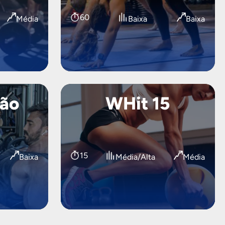
60
Média
Baixa
Baixa
ão
WHit 15
15
Baixa
Média/Alta
Média