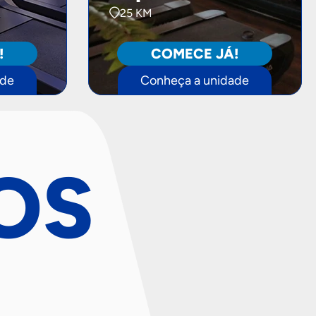
25 KM
!
COMECE JÁ!
ade
Conheça a unidade
OS