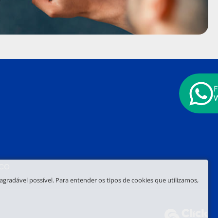
F
co
gradável possível. Para entender os tipos de cookies que utilizamos,