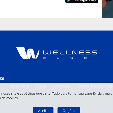
es
eventos
blog
contato
trabalhe conos
so site e as páginas que visita. Tudo para tornar sua experiência a mais a
o de cookies.
Aceito
Opções