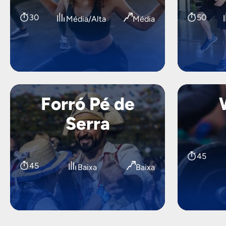
30
50
Média/Alta
Média
Forró Pé de
Serra
45
45
Baixa
Baixa