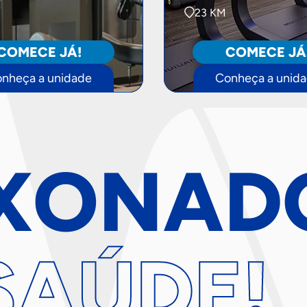
23 KM
COMECE JÁ!
COMECE JÁ
nheça a unidade
Conheça a unid
XONA
D
SAÚDE!