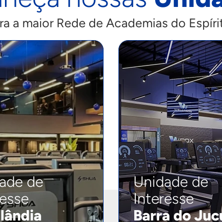
ra a maior Rede de Academias do Espíri
ade de
Unidade de
resse
Interesse
lândia
Barra do Juc