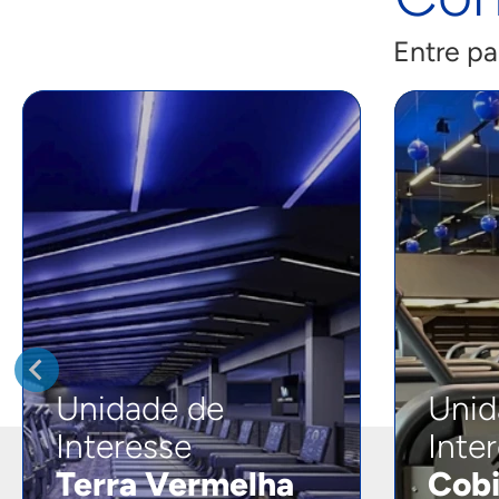
Entre pa
Unidade de
Unid
Interesse
Inte
Terra Vermelha
Cobi