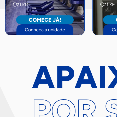
21 KM
21 KM
COMECE JÁ!
Conheça a unidade
Co
APAI
POR 