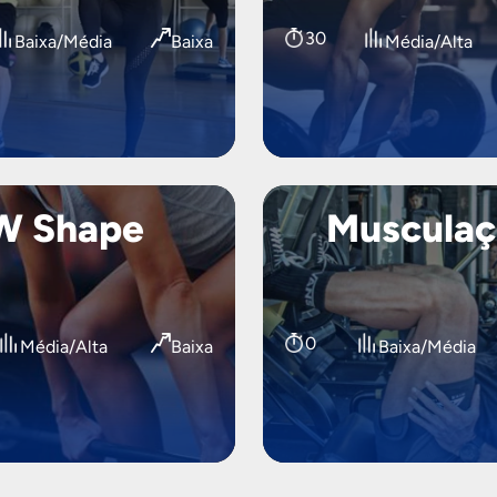
30
Baixa/Média
Baixa
Média/Alta
W Shape
Musculaç
0
Média/Alta
Baixa
Baixa/Média