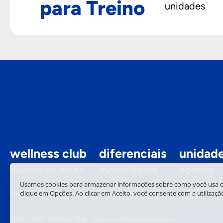
para Treino
unidades
wellness club
diferenciais
unidad
quadro de aulas
modalidades
agenda
Usamos cookies para armazenar informações sobre como você usa o nos
clique em Opções. Ao clicar em Aceito, você consente com a utilizaçã
2024 - 2026. Wellness Club.
Todos os direitos reservados.