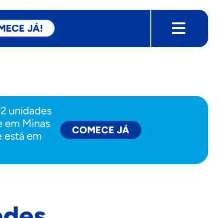
MECE JÁ!
22 unidades
 e em Minas
COMECE JÁ
e está em
ades