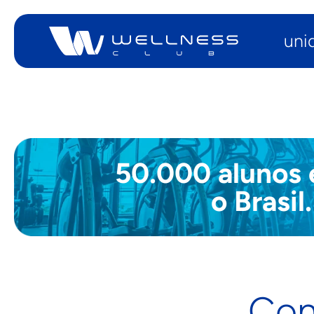
uni
Wellness Club — Página Inicial
50.000 alunos
o Brasil
Con