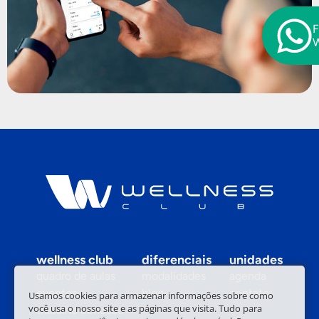
F
wellness club
diferenciais
unidades
quadro de aulas
modalidades
agenda
eventos
blog
contato
Usamos cookies para armazenar informações sobre como
você usa o nosso site e as páginas que visita. Tudo para
trabalhe conosco