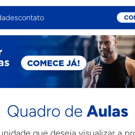
dades
contato
CO
Quadro de
Aulas
unidade que deseja visualizar a 