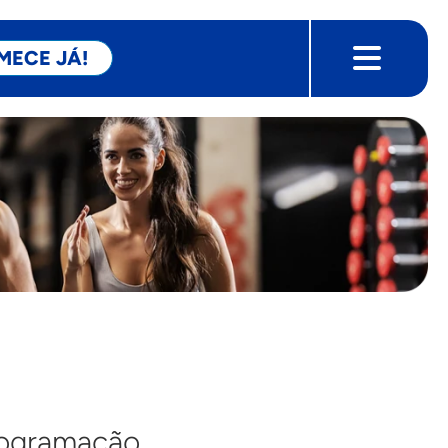
MECE JÁ!
programação