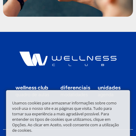
wellness club
diferenciais
unidades
quadro de aulas
modalidades
agenda
eventos
blog
contato
Usamos cookies para armazenar informações sobre como
você usa o nosso site e as páginas que visita. Tudo para
trabalhe conosco
tornar sua experiência a mais agradável possível. Para
entender os tipos de cookies que utilizamos, clique em
Opções. Ao clicar em Aceito, você consente com a utilização
de cookies.